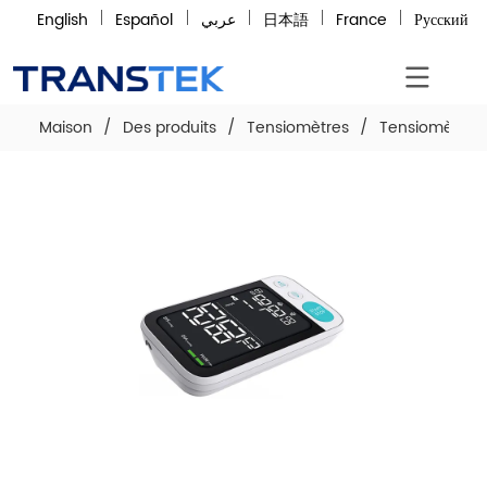
English
Español
عربي
日本語
France
Русский
Maison
/
Des produits
/
Tensiomètres
/
Tensiomètre a