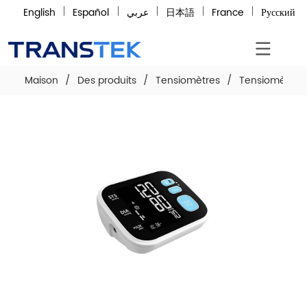
English
Español
عربي
日本語
France
Русский
Maison
/
Des produits
/
Tensiomètres
/
Tensiomètre a