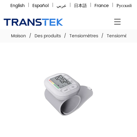
English
Español
عربي
日本語
France
Русский
Maison
/
Des produits
/
Tensiomètres
/
Tensiomètre a